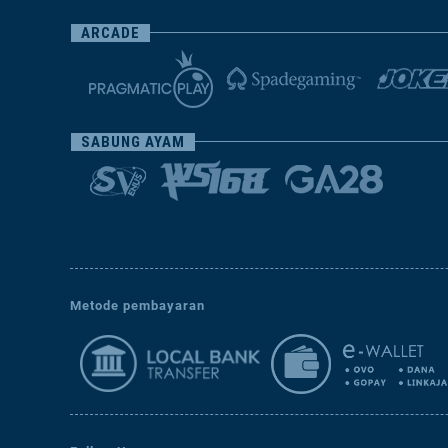
ARCADE
SABUNG AYAM
Metode pembayaran