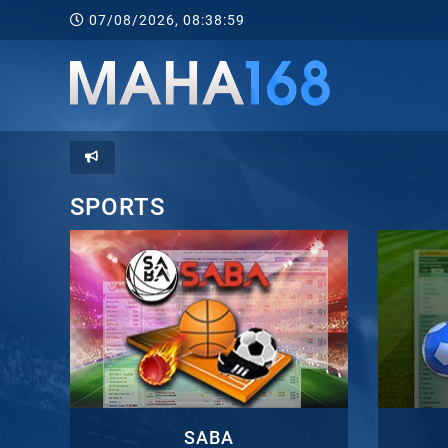
07/08/2026,
08:39:00
SPORTS
SABA