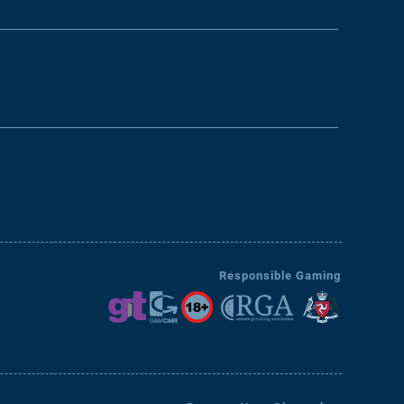
Responsible Gaming