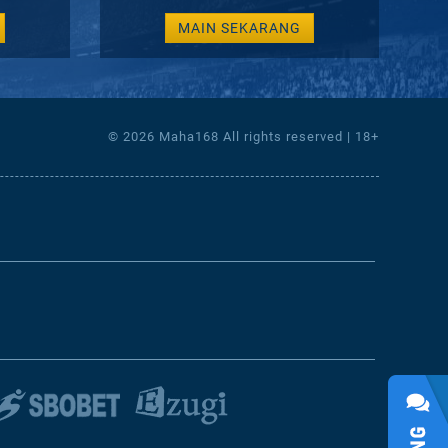
MAIN SEKARANG
©
2026
Maha168 All rights reserved | 18+