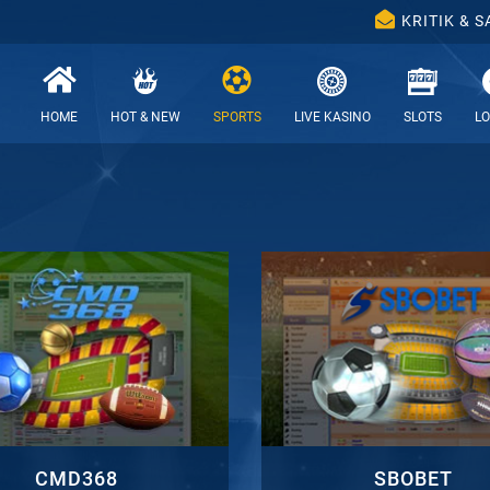
KRITIK & 
HOME
HOT & NEW
SPORTS
LIVE KASINO
SLOTS
LO
CMD368
SBOBET