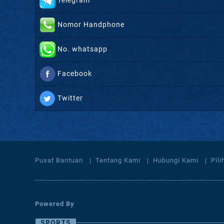
Telegram
Nomor Handphone
No. whatsapp
Facebook
Twitter
Pusat Bantuan
Tentang Kami
Hubungi Kami
Pil
Powered By
SPORTS