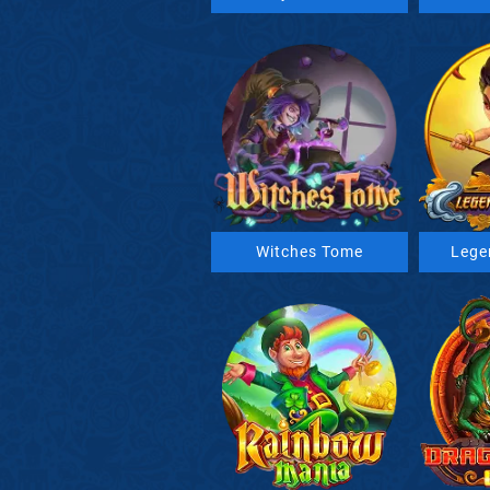
Main Sekarang
Main Sek
Demo
Demo
Witches Tome
Lege
Main Sekarang
Main Sek
Demo
Demo