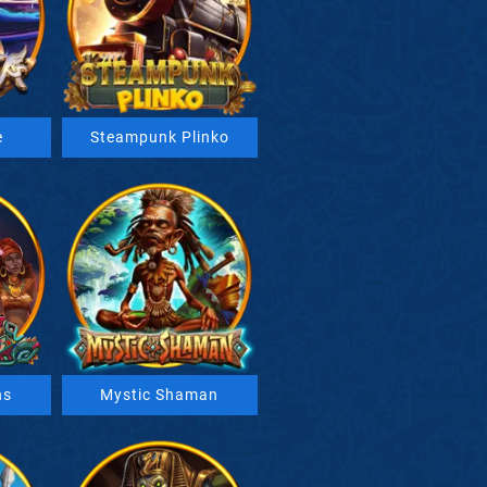
Demo
e
Steampunk Plinko
Main Sekarang
Demo
ns
Mystic Shaman