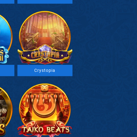
Main Sekarang
Demo
Crystopia
Main Sekarang
Demo