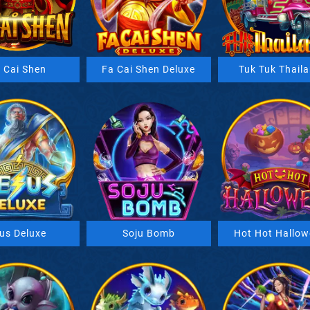
 Cai Shen
Fa Cai Shen Deluxe
Tuk Tuk Thail
arang
Main Sekarang
Main Sekarang
Demo
Demo
us Deluxe
Soju Bomb
Hot Hot Hallow
arang
Main Sekarang
Main Sekarang