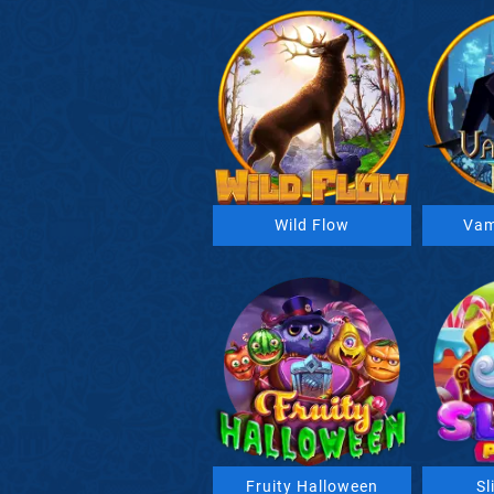
Main Sekarang
Main Sek
Demo
Demo
Wild Flow
Vam
Main Sekarang
Main Sek
Demo
Demo
Fruity Halloween
Sl