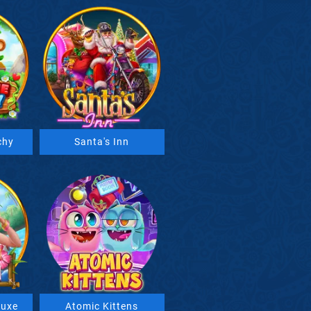
Main Sekarang
Demo
chy
Santa's Inn
Main Sekarang
Demo
luxe
Atomic Kittens