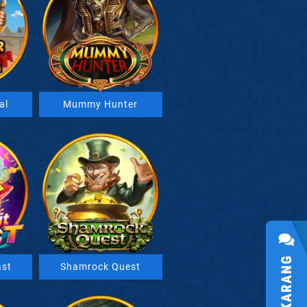
Main Sekarang
Demo
al
Mummy Hunter
Main Sekarang
Demo
ast
Shamrock Quest