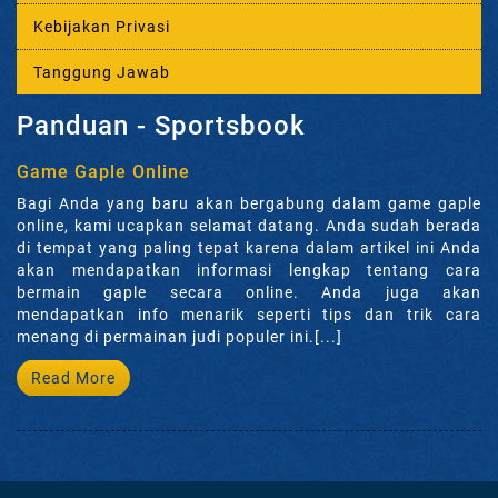
Kebijakan Privasi
Tanggung Jawab
Panduan - Sportsbook
Game Gaple Online
Bagi Anda yang baru akan bergabung dalam game gaple
online, kami ucapkan selamat datang. Anda sudah berada
di tempat yang paling tepat karena dalam artikel ini Anda
akan mendapatkan informasi lengkap tentang cara
bermain gaple secara online. Anda juga akan
mendapatkan info menarik seperti tips dan trik cara
menang di permainan judi populer ini.[...]
Read More