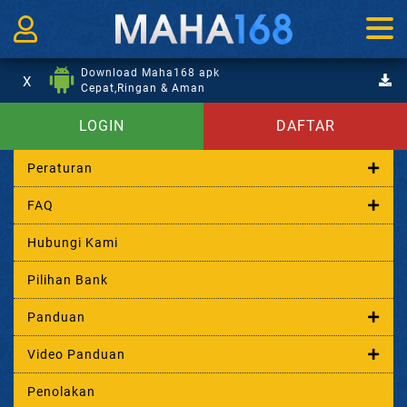
Download Maha168 apk
X
Cepat,Ringan & Aman
LOGIN
DAFTAR
Peraturan
FAQ
Hubungi Kami
Pilihan Bank
Panduan
Video Panduan
Penolakan