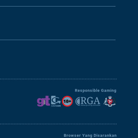
Responsible Gaming
Browser Yang Disarankan