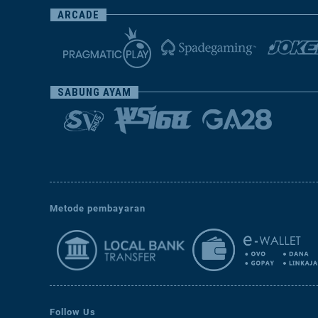
ARCADE
SABUNG AYAM
Metode pembayaran
Follow Us